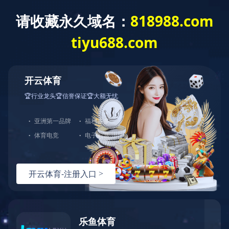
新闻资讯
首页
开云体
/
育
新闻资讯
走进天
/
能
天能动态
公司简
/
介
领
清朗金融网络 守护安心投资
导致辞
天能动态
发展历
行业资讯
程
企
社会责任
业文化
组织架
构
荣
清朗金融网络 守护安心投资
誉资质
厂容厂
貌
加
分类：
天能动态
入天能
作者：
主营业
来源：