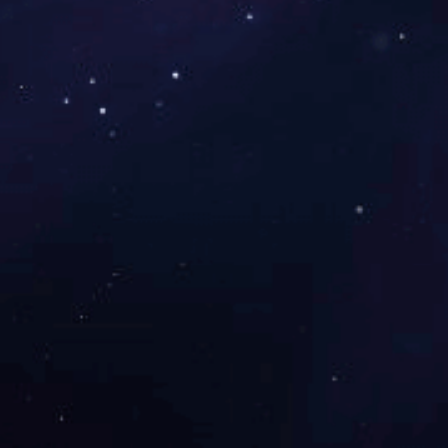
招标平台
招标登陆
管理员登陆
联系方式
开云(中国)一站式服务官方网站
​地址：山东省胶州市李哥庄镇海硕路7号
行政事务部：
0532-58829926
营销部：
0532-58829936
传真：
0532-58829925
主页：
http://www.vacmusic.com
邮箱：
tnp@qdtnp.com