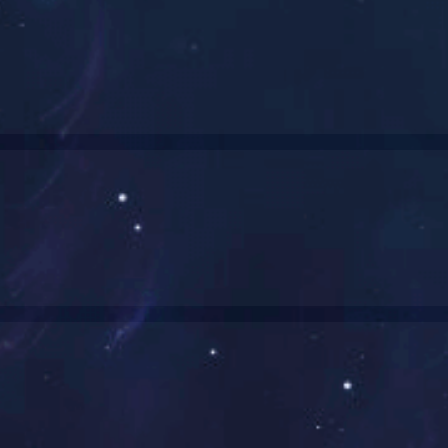
陆上业务
海上业务
新能源业务