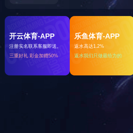
企业文化
组织架构
荣誉资质
厂容厂貌
加入天能
主营业务
陆上业务
海上业务
新能源业务
投资者中心
公司公告
定期报告